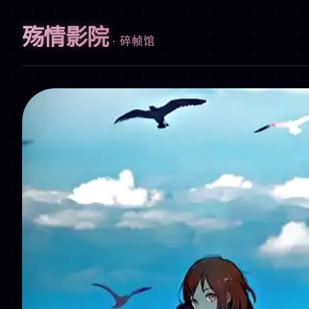
殇情影院
· 碎帧馆