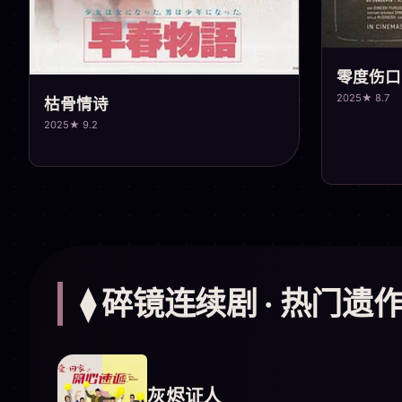
零度伤口
2025
★ 8.7
枯骨情诗
2025
★ 9.2
⧫ 碎镜连续剧 · 热门遗
灰烬证人