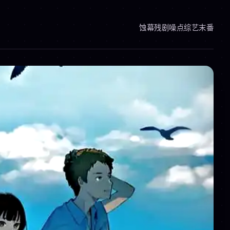
蚀幕
残剧
噪点综艺
末番