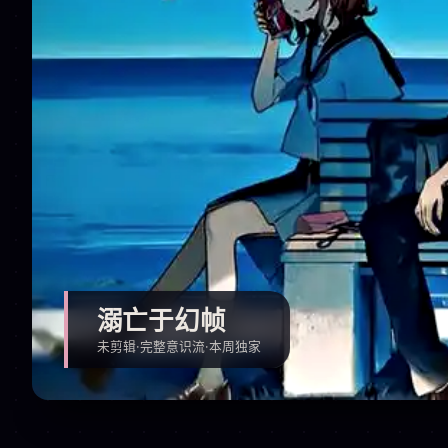
溺亡于幻帧
未剪辑·完整意识流·本周独家