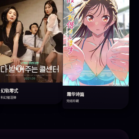
幻轨零式
霜华诗篇
科幻催泪弹
完结珍藏