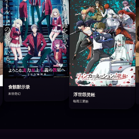
食骸默示录
末世奇幻
浮世怨灵帐
每周三更新