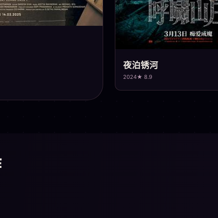
夜泊锈河
2024
★ 8.9
作