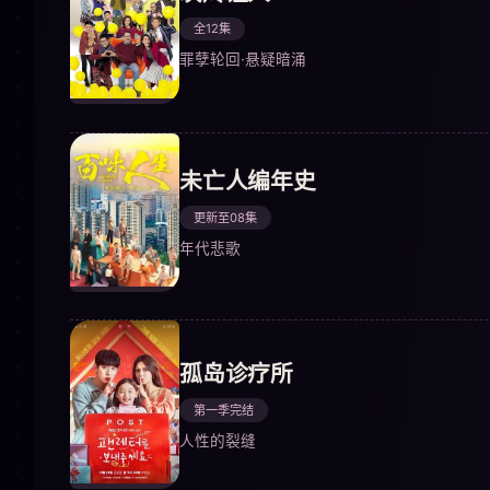
全12集
罪孽轮回·悬疑暗涌
未亡人编年史
更新至08集
年代悲歌
孤岛诊疗所
第一季完结
人性的裂缝