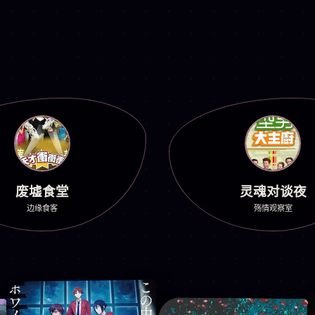
废墟食堂
灵魂对谈夜
边缘食客
殇情观察室