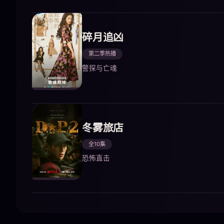
碎月追凶
第二季热播
警探与亡魂
冬雾旅店
全10集
恐怖直击