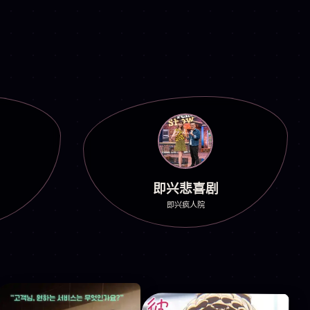
即兴悲喜剧
即兴疯人院