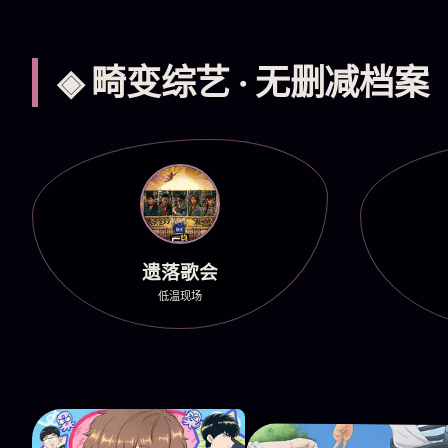
◈ 畸变综艺 · 无删减档案
遗落歌会
低温现场